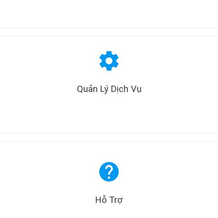
settings
Quản Lý Dịch Vụ
help
Hỗ Trợ